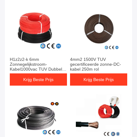
H1z2z2-k 6mm
4mm2 1500V TUV
Zonnegelijkstroom-
gecertificeerde zonne-DC-
Kabel1000vac TUV Dubbel
kabel 250m rol
dat voor Photovoltaic
Systeem wordt geïsoleerd
Krijg Beste Prijs
Krijg Beste Prijs