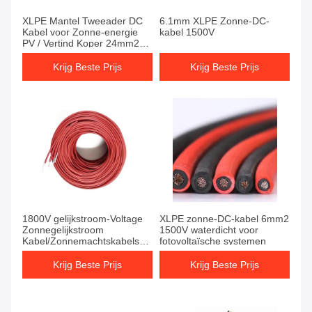
XLPE Mantel Tweeader DC
6.1mm XLPE Zonne-DC-
Kabel voor Zonne-energie
kabel 1500V
PV / Vertind Koper 24mm2
Zonne-energie DC Kabel
Krijg Beste Prijs
Krijg Beste Prijs
1800V gelijkstroom-Voltage
XLPE zonne-DC-kabel 6mm2
Zonnegelijkstroom
1500V waterdicht voor
Kabel/Zonnemachtskabels
fotovoltaïsche systemen
voor Machtsgeneratie
Krijg Beste Prijs
Krijg Beste Prijs