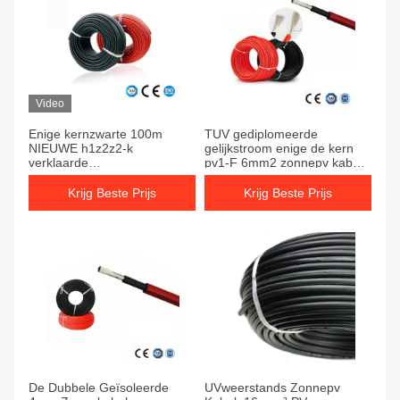
Video
Enige kernzwarte 100m
TUV gediplomeerde
NIEUWE h1z2z2-k
gelijkstroom enige de kern
verklaarde
pv1-F 6mm2 zonnepv kabel
Zonnegelijkstroom-kabel
van Ce voor zonnepaneel
4mm ²
Krijg Beste Prijs
Krijg Beste Prijs
De Dubbele Geïsoleerde
UVweerstands Zonnepv