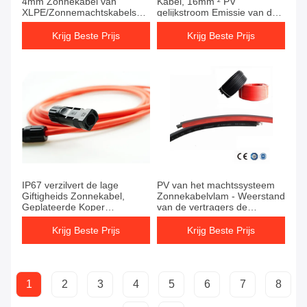
4mm Zonnekabel van
Kabel, 16mm ² PV
XLPE/Zonnemachtskabels
gelijkstroom Emissie van de
voor Zonnestelsel
Kabel de Lage Rook
Krijg Beste Prijs
Krijg Beste Prijs
IP67 verzilvert de lage
PV van het machtssysteem
Giftigheids Zonnekabel,
Zonnekabelvlam - Weerstand
Geplateerde Koper
van de vertragers de
Zonnegelijkstroom Kabel
Uitstekende Schuring
Krijg Beste Prijs
Krijg Beste Prijs
1
2
3
4
5
6
7
8