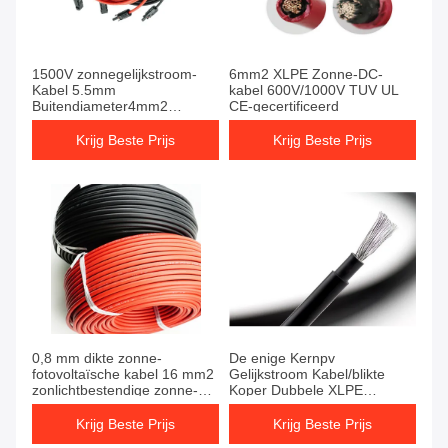
1500V zonnegelijkstroom-
6mm2 XLPE Zonne-DC-
Kabel 5.5mm
kabel 600V/1000V TUV UL
Buitendiameter4mm2
CE-gecertificeerd
Binnenleider
Krijg Beste Prijs
Krijg Beste Prijs
0,8 mm dikte zonne-
De enige Kernpv
fotovoltaïsche kabel 16 mm2
Gelijkstroom Kabel/blikte
zonlichtbestendige zonne-
Koper Dubbele XLPE
DC-kabel
Zonnegelijkstroom Kabel in
Krijg Beste Prijs
Krijg Beste Prijs