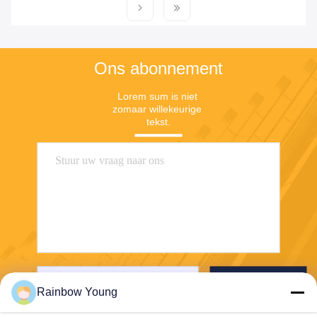
Ons abonnement
Lorem sum is niet 
zomaar willekeurige 
tekst.
Verzend
Rainbow Young