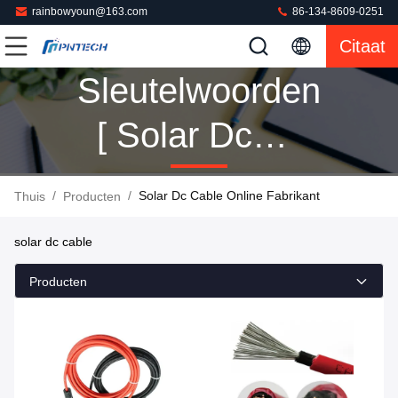
rainbowyoun@163.com
86-134-8609-0251
Citaat
Sleutelwoorden
[ Solar Dc
Cable ] Gelijke
/
/
Solar Dc Cable Online Fabrikant
Thuis
Producten
160 Producten
solar dc cable
Producten