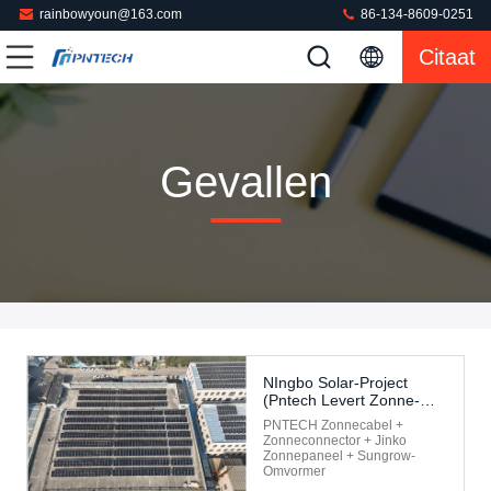
rainbowyoun@163.com
86-134-8609-0251
Citaat
Gevallen
NIngbo Solar-Project
(Pntech Levert Zonne-
DC-
PNTECH Zonnecabel +
Kabel+connector+Jinko-
Zonneconnector + Jinko
Zonnepaneel+Sungrow-
Zonnepaneel + Sungrow-
Omvormer)
Omvormer