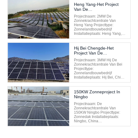
Heng Yang-Het Project
Van De
Armoedevermindering
Projectnaam: 2MW De
Zonnekrachtcentrale Van
Heng Yang Projecttype:
Zonnelandbouwbedrijf
Installatieplaats: Heng Yang,
China Installatiedatum: 2019
Hij Bei Chengde-Het
Project Van De
Armoedevermindering
Projectnaam: 3MW Hij De
Zonnekrachtcentrale Van Bei
Projecttype:
Zonnelandbouwbedrijf
Installatieplaats: Hij Bei, China
Installatiedatum: 2020
150KW Zonneproject In
Ningbo
Projectnaam: De
Zonnekrachtcentrale Van
150KW Ningbo Projecttype:
Zonnedak Installatieplaats:
Ningbo, China
Installatiedatum: 2018