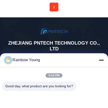
1
ZHEJIANG PNTECH TECHNOLOGY CO.,
LTD
rainbowyoun@163.com
Rainbow Young
86-134-8609-0251
No. 108, Westgedeelte van
5:04 PM
Yinxian Avenue, Haishu Distr
ict, NINGBO, CHINA 315010
Good day, what product are you looking for?
China Goede kwaliteit Zonnepv Kabel Auteursrecht © 2026 solar-