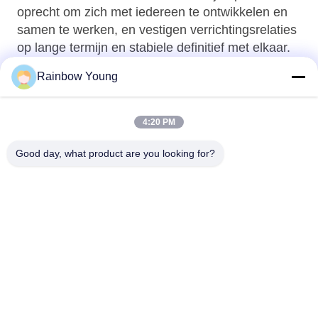
oprecht om zich met iedereen te ontwikkelen en
samen te werken, en vestigen verrichtingsrelaties
op lange termijn en stabiele definitief met elkaar.
Stem in oprecht met de aanwezigheid van de
Rainbow Young
oude en nieuwe klanten.
4:20 PM
Good day, what product are you looking for?
ZHEJIANG PNTECH TECHNOLOGY CO.,
LTD
rainbowyoun@163.com
86-134-8609-0251
No. 108, Westgedeelte van
Yinxian Avenue, Haishu Distr
ict, NINGBO, CHINA 315010