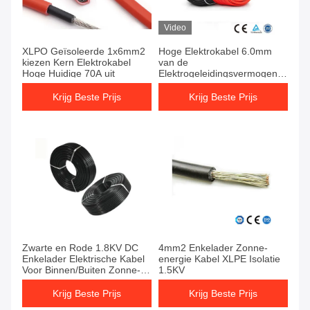
Video
XLPO Geïsoleerde 1x6mm2
Hoge Elektrokabel 6.0mm
kiezen Kern Elektrokabel
van de
Hoge Huidige 70A uit
Elektrogeleidingsvermogen
Enige Kern OD 4.0mm2
Zwarte of Rood
Krijg Beste Prijs
Krijg Beste Prijs
Zwarte en Rode 1.8KV DC
4mm2 Enkelader Zonne-
Enkelader Elektrische Kabel
energie Kabel XLPE Isolatie
Voor Binnen/Buiten Zonne-
1.5KV
installaties
Krijg Beste Prijs
Krijg Beste Prijs