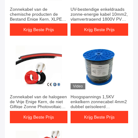
Zonnekabel van de
UV-bestendige enkeldraads
chemische producten de
zonne-energie kabel 10mm2,
Bestand Enige Kern, XLPE-
vlamvertragend 1800V PV
Isolatie Zonnegelijkstroom
DC kabel
Kabel 10mm2
Krijg Beste Prijs
Krijg Beste Prijs
Video
Zonnekabel van de halogeen
Hoogspannings 1,5KV
de Vrije Enige Kern, de niet
enkelkern zonnecabel 4mm2
Giftige Zonne Photovoltaic
dubbel geïsoleerd
Kabel van 6mm2
enkelkernkabel
Krijg Beste Prijs
Krijg Beste Prijs