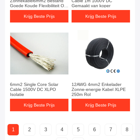
Zonnekabel6mm2 Bestand
Cable 1m 1000V DC
Goede Koude Flexibiliteit Op
Gemaakt van koper
hoge temperatuur
Krijg Beste Prijs
Krijg Beste Prijs
6mm2 Single Core Solar
12AWG 4mm2 Enkelader
Cable 1500V DC XLPO
Zonne-energie Kabel XLPE
Isolatie
250m Rol
Krijg Beste Prijs
Krijg Beste Prijs
1
2
3
4
5
6
7
8