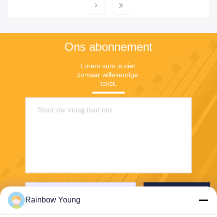
Ons abonnement
Lorem sum is niet 
zomaar willekeurige 
tekst.
Verzend
Rainbow Young