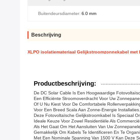
Buitendeursdiameter:
6.0 mm
Beschrijving
XLPO isolatiemateriaal Gelijkstroomzonnekabel met 
Productbeschrijving:
De DC Solar Cable Is Een Hoogwaardige Fotovoltaïs
Een Efficiënte Stroomoverdracht Voor Uw Zonnepane
Of U Nu Kiest Voor De Comfortabele Rollenverpakkin
Voor Een Breed Scala Aan Zonne-Energie Installaties
Deze Fotovoltaïsche Gelijkstroomkabel Is Speciaa
Ideale Keuze Voor Zowel Residentiële Als Commerciël
Als Het Gaat Om Het Aansluiten Van Uw Zonnepanele
Gemakkelijk Om Kabels Te Identificeren En Te Organi
Met Een Nominale Spanning Van 1500 V Kan Deze So