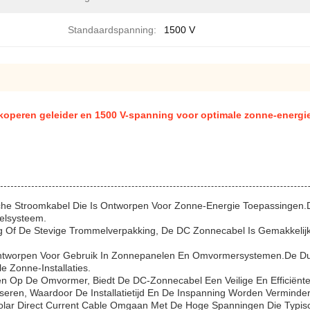
Standaardspanning:
1500 V
koperen geleider en 1500 V-spanning voor optimale zonne-energie-
che Stroomkabel Die Is Ontworpen Voor Zonne-Energie Toepassingen.D
elsysteem.
g Of De Stevige Trommelverpakking, De DC Zonnecabel Is Gemakkelijk 
.
l Ontworpen Voor Gebruik In Zonnepanelen En Omvormersystemen.De 
e Zonne-Installaties.
n Op De Omvormer, Biedt De DC-Zonnecabel Een Veilige En Efficiënte
seren, Waardoor De Installatietijd En De Inspanning Worden Verminder
lar Direct Current Cable Omgaan Met De Hoge Spanningen Die Typis