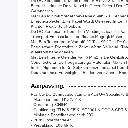
De DC-Zonnecabel, Modelnummer H1Z2Z2-K, Is Een Fo
Energie-Industrie.deze Kabel Is Gecertificeerd Doo
Garanderen.
Met Een Minimumorderhoeveelheid Van 500 Eenheden 
Energieprojecten.Elke Kabel Wordt Geleverd In Een
Klanten Flexibiliteit Hebben.
De DC-Zonnecabel Heeft Een Voedingscapaciteit Van 
Transport En Installatie Ter Plaatse Mogelijk Maken.
Met Een Temperatuur Van -40 °C Tot +90 °C Is De G
Betrouwbare Prestaties In Zowel Warm Als Koud Klima
Weersomstandigheden.
Met Een Interne Geleider Van 6 Mm2 Is De Gelijkstroo
Constructie En De Hoogwaardige Materialen Maken H
In Het Algemeen Is De Gelijkstroomzonnekabel Een Bet
Duurzaamheid En Veiligheid Bieden Voor Zonne-Ener
Aanpassing:
Pas Uw DC-Zonnecabel Aan Om Aan Uw Specifieke B
- Modelnummer: H1Z2Z2-K
- Oorsprong: CHINA
- Certificering: TUV & CE & ISO9001 & CQC & CPR 
- Minimale Bestelhoeveelheid: 500
- Prijs: Onderhandelen
- Verpakking: 100 M/rol