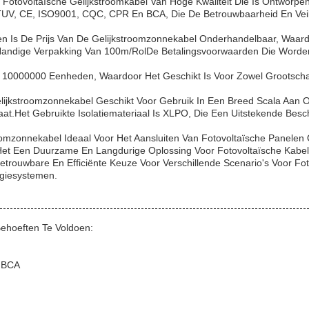
tovoltaïsche Gelijkstroomkabel Van Hoge Kwaliteit Die Is Ontworpen
r TUV, CE, ISO9001, CQC, CPR En BCA, Die De Betrouwbaarheid En Vei
Is De Prijs Van De Gelijkstroomzonnekabel Onderhandelbaar, Waard
 Handige Verpakking Van 100m/rolDe Betalingsvoorwaarden Die Worden
10000000 Eenheden, Waardoor Het Geschikt Is Voor Zowel Grootschali
elijkstroomzonnekabel Geschikt Voor Gebruik In Een Breed Scala Aa
at.Het Gebruikte Isolatiemateriaal Is XLPO, Die Een Uitstekende Bes
mzonnekabel Ideaal Voor Het Aansluiten Van Fotovoltaïsche Panelen Op
et Een Duurzame En Langdurige Oplossing Voor Fotovoltaïsche Kabel
rouwbare En Efficiënte Keuze Voor Verschillende Scenario's Voor Fotov
giesystemen.
ehoeften Te Voldoen:
& BCA