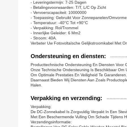
- Leveringstermijn: 7-25 Dagen
- Betalingsvoorwaarden: T/T, L/C Op Zicht
- Vervoerscapaciteit: 10000000
- Toepassing: Gebruikt Voor Zonnepanelen/omvorme
- Temperatuur: -40°C Tot +90°C
- Verpakking: Rol/trommel
- Innerlijke Geleider: 6 Mm2
- Stroom: 40A.
Verbeter Uw Fotovoltaïsche Gelijkstroomkabel Met 
Ondersteuning en diensten:
Producttechnische Ondersteuning En Diensten Voor G
Onze Technische Ondersteuning Is Beschikbaar Om U 
Om Optimale Prestaties En Veiligheid Te Garanderen.
Daarnaast Bieden Wij Diensten Aan Zoals Productop
Halen.
Verpakking en verzending:
Verpakking:
De DC-Zonnekabel Is Zorgvuldig Verpakt In Een Stev
Met Een Beschermende Vulling Om Schade Tijdens H
Verzendingsinformatie: