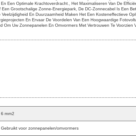
n Een Optimale Krachtoverdracht., Het Maximaliseren Van De Efficiënt
Of Een Grootschalige Zonne-Energiepark, De DC-Zonnecabel Is Een Be
.De Veelzijdigheid En Duurzaamheid Maken Het Een Kosteneffectieve O
gieprojecten En Ervaar De Voordelen Van Een Hoogwaardige Fotovolt
heid Om Uw Zonnepanelen En Omvormers Met Vertrouwen Te Voorzien 
6 mm2
Gebruikt voor zonnepanelen/omvormers