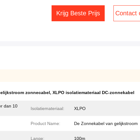
Krijg Beste Prijs
Contact
gelijkstroom zonnecabel
,
XLPO isolatiemateriaal DC-zonnekabel
er dan 10
Isolatiemateriaal:
XLPO
Product Name:
De Zonnekabel van gelijkstroom
Lange:
100m