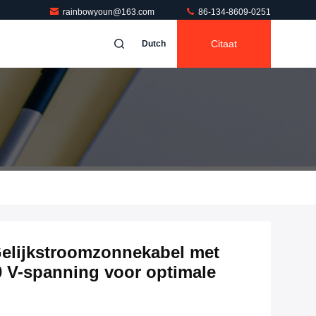
rainbowyoun@163.com
86-134-8609-0251
Citaat
Dutch
Gelijkstroomzonnekabel met
0 V-spanning voor optimale