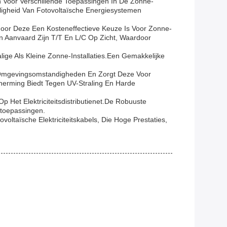
 Voor Verschillende Toepassingen In De Zonne-
ligheid Van Fotovoltaïsche Energiesystemen
oor Deze Een Kosteneffectieve Keuze Is Voor Zonne-
 Aanvaard Zijn T/T En L/C Op Zicht, Waardoor
ge Als Kleine Zonne-Installaties.een Gemakkelijke
n Omgevingsomstandigheden En Zorgt Deze Voor
cherming Biedt Tegen UV-Straling En Harde
 Het Elektriciteitsdistributienet.De Robuuste
toepassingen.
oltaïsche Elektriciteitskabels, Die Hoge Prestaties,