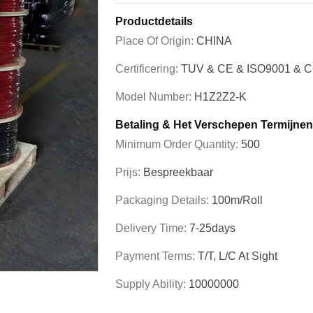
Productdetails
Place Of Origin:
CHINA
Certificering:
TUV & CE & ISO9001 & 
Model Number:
H1Z2Z2-K
Betaling & Het Verschepen Termijnen
Minimum Order Quantity:
500
Prijs:
Bespreekbaar
Packaging Details:
100m/roll
Delivery Time:
7-25days
Payment Terms:
T/T, L/C At Sight
Supply Ability:
10000000