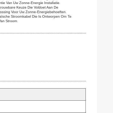
ie Van Uw Zonne-Energie Installatie.
trouwbare Keuze Die Voldoet Aan De
plossing Voor Uw Zonne-Energiebehoeften.
aïsche Stroomkabel Die Is Ontworpen Om Te
Van Stroom.