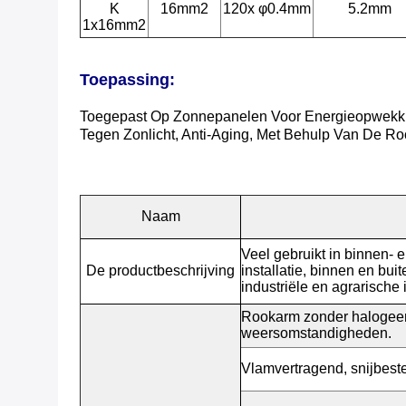
K
16mm2
120x φ0.4mm
5.2mm
1x16mm2
Toepassing:
Toegepast Op Zonnepanelen Voor Energieopwekkin
Tegen Zonlicht, Anti-Aging, Met Behulp Van De Ro
Naam
Veel gebruikt in binnen- e
De productbeschrijving
installatie, binnen en bui
industriële en agrarische 
Rookarm zonder halogeen,
weersomstandigheden.
Vlamvertragend, snijbest