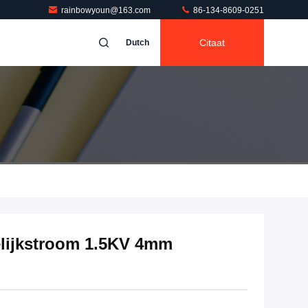
rainbowyoun@163.com
86-134-8609-0251
Citaat
Dutch
elijkstroom 1.5KV 4mm