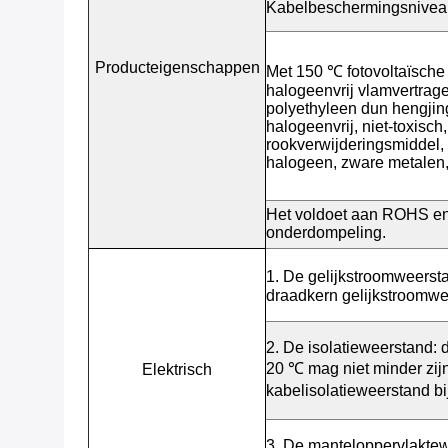
Kabelbeschermingsniveau
Producteigenschappen
Met 150 ℃ fotovoltaïsche k
halogeenvrij vlamvertrage
polyethyleen dun hengjing
halogeenvrij, niet-toxisch
rookverwijderingsmiddel,
halogeen, zware metalen, 
Het voldoet aan ROHS en 
onderdompeling.
1. De gelijkstroomweerst
draadkern gelijkstroomwee
2. De isolatieweerstand: 
20 ℃ mag niet minder zij
Elektrisch
kabelisolatieweerstand b
3. De manteloppervlaktew