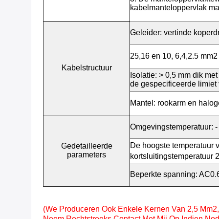
kabelmanteloppervlak mag
Geleider: vertinde koper
25,16 en 10, 6,4,2.5 mm2
Kabelstructuur
Isolatie: > 0,5 mm dik me
de gespecificeerde limiet 
Mantel: rookarm en haloge
Omgevingstemperatuur: -
De hoogste temperatuur v
Gedetailleerde
parameters
kortsluitingstemperatuur
Beperkte spanning: AC0.6
(We Produceren Ook Enkele Kernen Van 2,5 Mm2
Neem Rechtstreeks Contact Met Mij Op Indien Nod