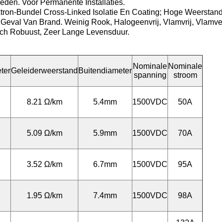
en. Voor Permanente Installaties.
n-Bundel Cross-Linked Isolatie En Coating; Hoge Weerstand T
eval Van Brand. Weinig Rook, Halogeenvrij, Vlamvrij, Vlamvert
ch Robuust, Zeer Lange Levensduur.
Nominale
Nominale
ter
Geleiderweerstand
Buitendiameter
spanning
stroom
8.21 Ω/km
5.4mm
1500VDC
50A
5.09 Ω/km
5.9mm
1500VDC
70A
3.52 Ω/km
6.7mm
1500VDC
95A
1.95 Ω/km
7.4mm
1500VDC
98A