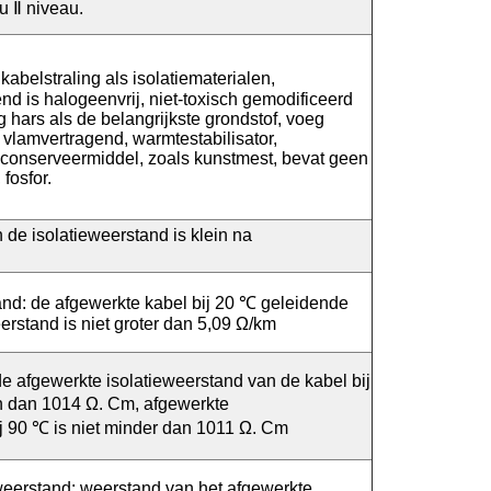
 Ⅱ niveau.
abelstraling als isolatiematerialen,
nd is halogeenvrij, niet-toxisch gemodificeerd
 hars als de belangrijkste grondstof, voeg
, vlamvertragend, warmtestabilisator,
 conserveermiddel, zoals kunstmest, bevat geen
fosfor.
de isolatieweerstand is klein na
and: de afgewerkte kabel bij 20 ℃ geleidende
rstand is niet groter dan 5,09 Ω/km
de afgewerkte isolatieweerstand van de kabel bij
n dan 1014 Ω. Cm, afgewerkte
ij 90 ℃ is niet minder dan 1011 Ω. Cm
eerstand: weerstand van het afgewerkte