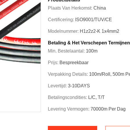
Plaats Van Herkomst:
China
Certificering:
ISO9001/TUV/CE
Modelnummer:
H1z2z2-K 1x4mm2
Betaling & Het Verschepen Termijnen
Min. Bestelaantal:
100m
Prijs:
Bespreekbaar
Verpakking Details:
100m/roll, 500m Pe
Levertijd:
3-10DAYS
Betalingscondities:
L/C, T/T
Levering Vermogen:
70000m Per Dag