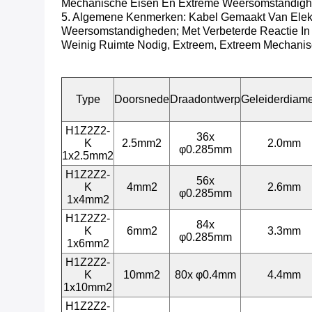
Mechanische Eisen En Extreme Weersomstandighed
5. Algemene Kenmerken: Kabel Gemaakt Van Elektro
Weersomstandigheden; Met Verbeterde Reactie In G
Weinig Ruimte Nodig, Extreem, Extreem Mechanis
Type
Doorsnede
Draadontwerp
Geleiderdiame
H1Z2Z2-
36x
K
2.5mm2
2.0mm
φ0.285mm
1x2.5mm2
H1Z2Z2-
56x
K
4mm2
2.6mm
φ0.285mm
1x4mm2
H1Z2Z2-
84x
K
6mm2
3.3mm
φ0.285mm
1x6mm2
H1Z2Z2-
K
10mm2
80x φ0.4mm
4.4mm
1x10mm2
H1Z2Z2-