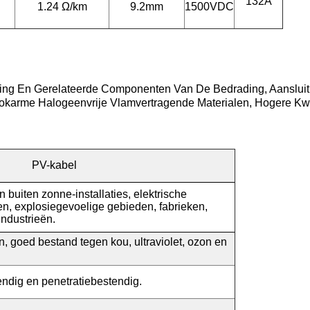
132A
1.24 Ω/km
9.2mm
1500VDC
g En Gerelateerde Componenten Van De Bedrading, Aansluiti
okarme Halogeenvrije Vlamvertragende Materialen, Hogere Kwali
PV-kabel
n buiten zonne-installaties, elektrische
ten, explosiegevoelige gebieden, fabrieken,
industrieën.
 goed bestand tegen kou, ultraviolet, ozon en
endig en penetratiebestendig.