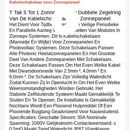
Kabelschakelaar voor Zonnepaneel
T Tak 5 Tot 1 Zonnepaneelpv Dubbele Zegelring
Van De Kabelschakelaar Voor Zonnepaneel
Het Dient Voor Tijdbesparende En Veilige Periodieke
En Parallelle Aanleg Van Kabelnetten Van Modules In
Zonnepv Systemen. Dit Is Kabelschakelaars
(mannetje En Wijfje) Voor Zonnepanelen En
Photovoltaic Systemen. Deze Schakelaars Passen
Alle Photonic Heelalzonnepanelen En Het Grootste
Deel Van Andere Zonnepanelen Met Schakelaars.
Deze Schakelaars Passen Om Het Even Welke Kabel
Met Dwarsdoorsnede Van 2.5mm ², 4.0mm ² En
6.0mm ². De Schakelaars Zijn Volledig Waterdicht
Zodat Kunnen Zij In Openlucht In Om Het Even Welke
Weersomstandigheden Worden Gebruikt. Het
Stabiele Zelfsluitende Systeem Maakt Gemakkelijk Te
Sluiten En Te Openen. De Installatie Is Gemakkelijk
Nochtans Wordt Een Plooiend Hulpmiddel Of Een
Plooiende Buigtang Geadviseerd Voor Nauwsluitend.
Specificaties: Geschatte Stroom: 30A Nominale
Spanning: 1000V Gelijkstroom-Contactweerstand: ≤
0.5mΩ Maakt Tarief Waterdicht: IP67 Vlamklasse: