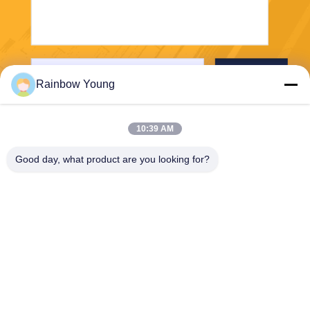
Verzend
Rainbow Young
10:39 AM
Good day, what product are you looking for?
ZHEJIANG PNTECH TECHNOLOGY CO.,
LTD
rainbowyoun@163.com
86-134-8609-0251
No. 108, Westgedeelte van
Yinxian Avenue, Haishu Distr
ict, NINGBO, CHINA 315010