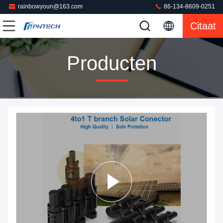
rainbowyoun@163.com
86-134-8609-0251
Citaat
Producten