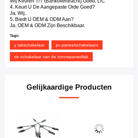
Wij Keuren T/T (bankoverdracht) Goed, L/C
4. Keurt U De Aangepaste Orde Goed?
Ja, Wij.
5. Biedt U OEM & ODM Aan?
Ja. OEM & ODM Zijn Beschikbaar.
Tags:
y takschakelaar
pv paneelschakelaars
de schakelaar van de zonnepaneeltak
Gelijkaardige Producten