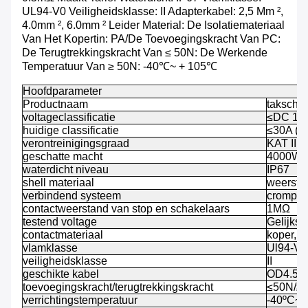
UL94-V0 Veiligheidsklasse: II Adapterkabel: 2,5 Mm ²,
4.0mm ², 6.0mm ² Leider Material: De Isolatiemateriaal
Van Het Kopertin: PA/de Toevoegingskracht Van PC:
De Terugtrekkingskracht Van ≤ 50N: De Werkende
Temperatuur Van ≥ 50N: -40℃~ + 105℃
Hoofdparameter
Productnaam
takscha
voltageclassificatie
≤DC 10
huidige classificatie
≤30A (3
verontreinigingsgraad
KAT III/2
geschatte macht
4000W
waterdicht niveau
IP67
shell materiaal
weersta
verbindend systeem
cromp v
contactweerstand van stop en schakelaars
1MΩ
testend voltage
Gelijks
contactmateriaal
koper, g
vlamklasse
Ul94-V
veiligheidsklasse
II
geschikte kabel
OD4.5-8
toevoegingskracht/terugtrekkingskracht
≤50N/≥
verrichtingstemperatuur
-40ºC~