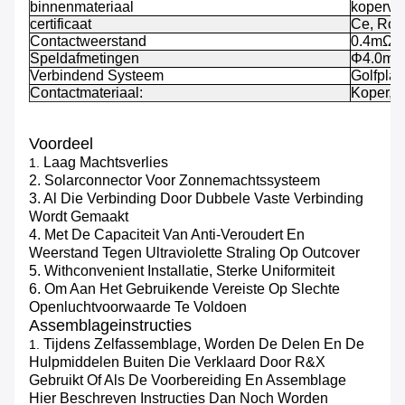
binnenmateriaal
koperver
certificaat
Ce, Ro
Contactweerstand
0.4mΩ
Speldafmetingen
Φ4.0m
Verbindend Systeem
Golfplaa
Contactmateriaal:
Koper, T
Voordeel
Laag Machtsverlies
1.
2. Solarconnector Voor Zonnemachtssysteem
3. Al Die Verbinding Door Dubbele Vaste Verbinding
Wordt Gemaakt
4. Met De Capaciteit Van Anti-Veroudert En
Weerstand Tegen Ultraviolette Straling Op Outcover
5. Withconvenient Installatie, Sterke Uniformiteit
6. Om Aan Het Gebruikende Vereiste Op Slechte
Openluchtvoorwaarde Te Voldoen
Assemblageinstructies
Tijdens Zelfassemblage, Worden De Delen En De
1.
Hulpmiddelen Buiten Die Verklaard Door R&X
Gebruikt Of Als De Voorbereiding En Assemblage
Hier Beschreven Instructies Dan Noch Worden