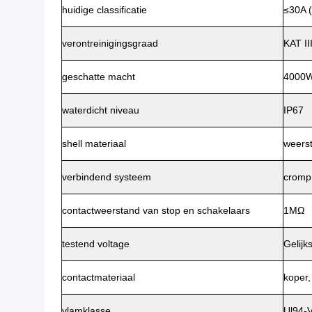
huidige classificatie
≤30A 
verontreinigingsgraad
KAT II
geschatte macht
4000
waterdicht niveau
IP67
shell materiaal
weers
verbindend systeem
cromp
contactweerstand van stop en schakelaars
1MΩ
testend voltage
Gelijk
contactmateriaal
koper,
vlamklasse
Ul94-