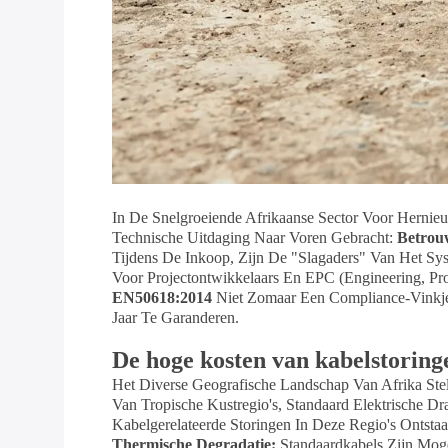
In De Snelgroeiende Afrikaanse Sector Voor Hernie
Technische Uitdaging Naar Voren Gebracht:
Betrou
Tijdens De Inkoop, Zijn De "slagaders" Van Het S
Voor Projectontwikkelaars En EPC (Engineering, Pro
EN50618:2014
Niet Zomaar Een Compliance-Vinkje;
Jaar Te Garanderen.
De hoge kosten van kabelstoring
Het Diverse Geografische Landschap Van Afrika Stel
Van Tropische Kustregio's, Standaard Elektrische D
Kabelgerelateerde Storingen In Deze Regio's Ontst
Thermische Degradatie:
Standaardkabels Zijn Mog