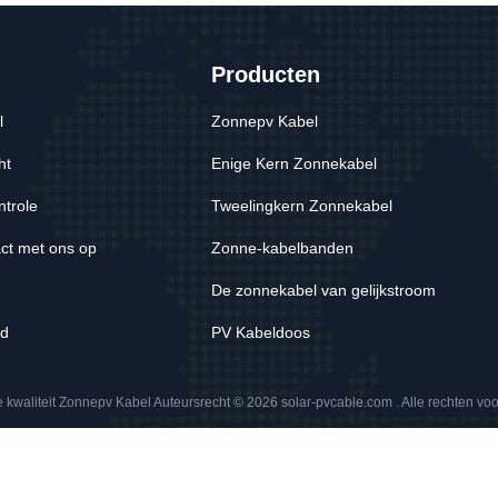
Producten
l
Zonnepv Kabel
ht
Enige Kern Zonnekabel
ntrole
Tweelingkern Zonnekabel
ct met ons op
Zonne-kabelbanden
De zonnekabel van gelijkstroom
id
PV Kabeldoos
kwaliteit Zonnepv Kabel Auteursrecht © 2026 solar-pvcable.com . Alle rechten v