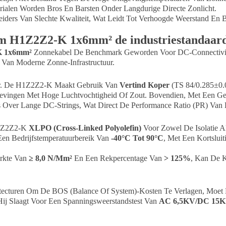
rialen Worden Bros En Barsten Onder Langdurige Directe Zonlicht.
eiders Van Slechte Kwaliteit, Wat Leidt Tot Verhoogde Weerstand En 
 H1Z2Z2-K 1x6mm² de industriestandaard
K 1x6mm²
Zonnekabel De Benchmark Geworden Voor DC-Connectivite
 Van Moderne Zonne-Infrastructuur.
er. De H1Z2Z2-K Maakt Gebruik Van
Vertind Koper
(TS 84/0.285±0.0
gevingen Met Hoge Luchtvochtigheid Of Zout. Bovendien, Met Een G
s Over Lange DC-Strings, Wat Direct De Performance Ratio (PR) Van 
H1Z2Z2-K
XLPO (Cross-Linked Polyolefin)
Voor Zowel De Isolatie A
Een Bedrijfstemperatuurbereik Van
-40°C Tot 90°C
, Met Een Kortslui
rkte Van
≥ 8,0 N/mm²
En Een Rekpercentage Van
> 125%
, Kan De K
turen Om De BOS (Balance Of System)-Kosten Te Verlagen, Moet De 
Hij Slaagt Voor Een Spanningsweerstandstest Van
AC 6,5KV/DC 15KV
.