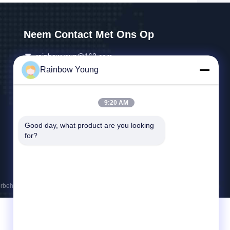
Neem Contact Met Ons Op
rainbowyoun@163.com
Rainbow Young
86-134-8609-0251
No. 108, Westgedeelte van Yinxian Avenue,
9:20 AM
Haishu District, NINGBO, CHINA 315010
Good day, what product are you looking 
for?
oorbehoudena.