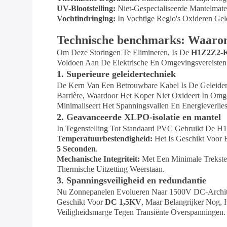
UV-Blootstelling:
Niet-Gespecialiseerde Mantelmate
Vochtindringing:
In Vochtige Regio's Oxideren Gel
Technische benchmarks: Waarom
Om Deze Storingen Te Elimineren, Is De
H1Z2Z2-
Voldoen Aan De Elektrische En Omgevingsvereisten
1. Superieure geleidertechniek
De Kern Van Een Betrouwbare Kabel Is De Geleid
Barrière, Waardoor Het Koper Niet Oxideert In Om
Minimaliseert Het Spanningsvallen En Energieverlie
2. Geavanceerde XLPO-isolatie en mantel
In Tegenstelling Tot Standaard PVC Gebruikt De 
Temperatuurbestendigheid:
Het Is Geschikt Voor 
5 Seconden
.
Mechanische Integriteit:
Met Een Minimale Trekste
Thermische Uitzetting Weerstaan.
3. Spanningsveiligheid en redundantie
Nu Zonnepanelen Evolueren Naar 1500V DC-Architec
Geschikt Voor
DC 1,5KV
, Maar Belangrijker Nog, 
Veiligheidsmarge Tegen Transiënte Overspanningen