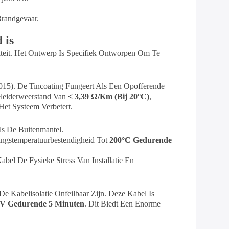
Brandgevaar.
 is
it. Het Ontwerp Is Specifiek Ontworpen Om Te
15). De Tincoating Fungeert Als Een Opofferende
eleiderweerstand Van
< 3,39 Ω/km (bij 20°C)
,
Het Systeem Verbetert.
ls De Buitenmantel.
tingstemperatuurbestendigheid Tot
200°C Gedurende
abel De Fysieke Stress Van Installatie En
Kabelisolatie Onfeilbaar Zijn. Deze Kabel Is
 Gedurende 5 Minuten
. Dit Biedt Een Enorme