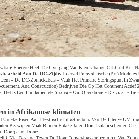
uwbare Energie Heeft De Overgang Van Kleinschalige Off-Grid Kits N
wbaarheid Aan De DC-Zijde.
Hoewel Fotovoltaïsche (PV) Modules
ysteem – De DC-Zonnekabels – Vaak Het Primaire Storingspunt In Zw
curement, And Construction) Bedrijven Die Op Het Continent Actief Z
 Het Is Een Fundamentele Strategie Om Operationele Risico's Te Be
en in Afrikaanse klimaten
t Unieke Eisen Aan Elektrische Infrastructuur. Van De Intense UV-St
raden Bezwijken Vaak Binnen Enkele Jaren Door Isolatiescheuren Of C
aan Doorgaans Door:
elijk Niet Bestand Tegen De Hoge Omgevingstemperaturen Van Zonne