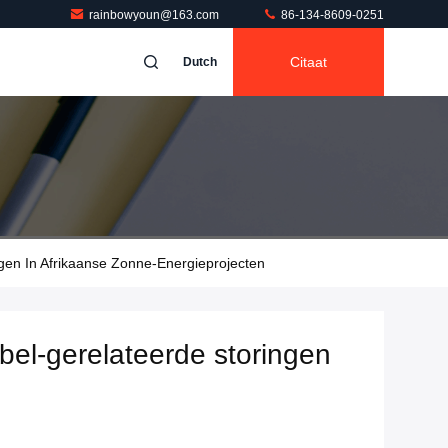
rainbowyoun@163.com
86-134-8609-0251
Citaat
Dutch
gen In Afrikaanse Zonne-Energieprojecten
bel-gerelateerde storingen