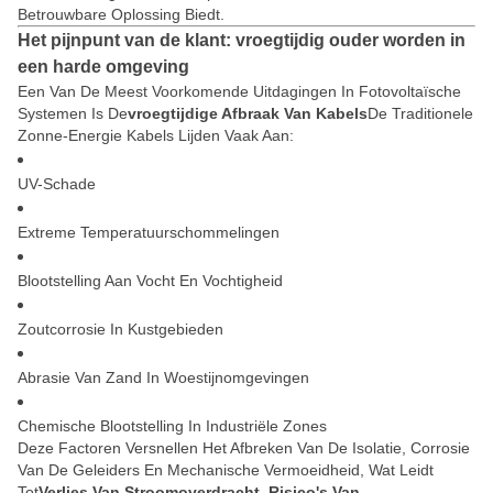
Betrouwbare Oplossing Biedt.
Het pijnpunt van de klant: vroegtijdig ouder worden in
een harde omgeving
Een Van De Meest Voorkomende Uitdagingen In Fotovoltaïsche
Systemen Is De
Vroegtijdige Afbraak Van Kabels
De Traditionele
Zonne-Energie Kabels Lijden Vaak Aan:
UV-Schade
Extreme Temperatuurschommelingen
Blootstelling Aan Vocht En Vochtigheid
Zoutcorrosie In Kustgebieden
Abrasie Van Zand In Woestijnomgevingen
Chemische Blootstelling In Industriële Zones
Deze Factoren Versnellen Het Afbreken Van De Isolatie, Corrosie
Van De Geleiders En Mechanische Vermoeidheid, Wat Leidt
Tot
Verlies Van Stroomoverdracht, Risico's Van