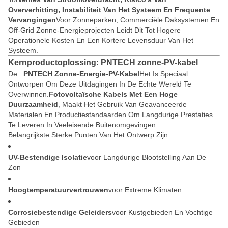
Oververhitting, Instabiliteit Van Het Systeem En Frequente
Vervangingen
Voor Zonneparken, Commerciële Daksystemen En
Off-Grid Zonne-Energieprojecten Leidt Dit Tot Hogere
Operationele Kosten En Een Kortere Levensduur Van Het
Systeem.
Kernproductoplossing: PNTECH zonne-PV-kabel
De...
PNTECH Zonne-Energie-PV-Kabel
Het Is Speciaal
Ontworpen Om Deze Uitdagingen In De Echte Wereld Te
Overwinnen.
Fotovoltaïsche Kabels Met Een Hoge
Duurzaamheid
, Maakt Het Gebruik Van Geavanceerde
Materialen En Productiestandaarden Om Langdurige Prestaties
Te Leveren In Veeleisende Buitenomgevingen.
Belangrijkste Sterke Punten Van Het Ontwerp Zijn:
UV-Bestendige Isolatie
Voor Langdurige Blootstelling Aan De
Zon
Hoogtemperatuurvertrouwen
Voor Extreme Klimaten
Corrosiebestendige Geleiders
Voor Kustgebieden En Vochtige
Gebieden