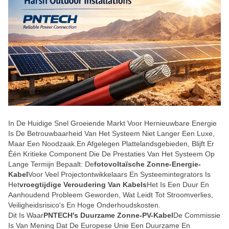
In De Huidige Snel Groeiende Markt Voor Hernieuwbare Energie
Is De Betrouwbaarheid Van Het Systeem Niet Langer Een Luxe,
Maar Een Noodzaak.en Afgelegen Plattelandsgebieden, Blijft Er
Één Kritieke Component Die De Prestaties Van Het Systeem Op
Lange Termijn Bepaalt: De
Fotovoltaïsche Zonne-Energie-
Kabel
Voor Veel Projectontwikkelaars En Systeemintegrators Is
Het
Vroegtijdige Veroudering Van Kabels
Het Is Een Duur En
Aanhoudend Probleem Geworden, Wat Leidt Tot Stroomverlies,
Veiligheidsrisico's En Hoge Onderhoudskosten.
Dit Is Waar
PNTECH's Duurzame Zonne-PV-Kabel
De Commissie
Is Van Mening Dat De Europese Unie Een Duurzame En