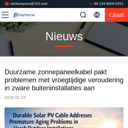
rainbowyoun@163.com
86-134-8609-0251
Citaat
Nieuws
Duurzame zonnepaneelkabel pakt
problemen met vroegtijdige veroudering
in zware buiteninstallaties aan
2026-01-23