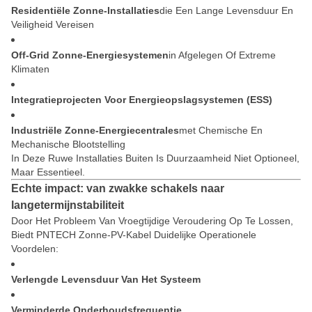
Residentiële Zonne-Installaties
Die Een Lange Levensduur En
Veiligheid Vereisen
Off-Grid Zonne-Energiesystemen
In Afgelegen Of Extreme
Klimaten
Integratieprojecten Voor Energieopslagsystemen (ESS)
Industriële Zonne-Energiecentrales
Met Chemische En
Mechanische Blootstelling
In Deze Ruwe Installaties Buiten Is Duurzaamheid Niet Optioneel,
Maar Essentieel.
Echte impact: van zwakke schakels naar
langetermijnstabiliteit
Door Het Probleem Van Vroegtijdige Veroudering Op Te Lossen,
Biedt PNTECH Zonne-PV-Kabel Duidelijke Operationele
Voordelen:
Verlengde Levensduur Van Het Systeem
Verminderde Onderhoudsfrequentie