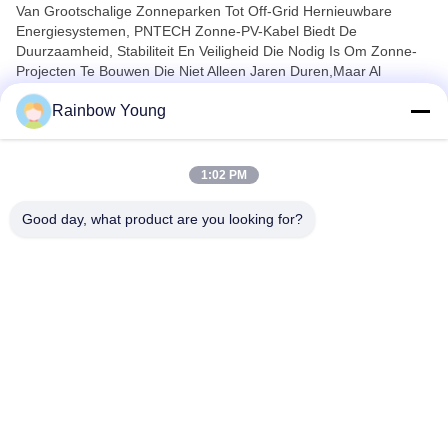
Van Grootschalige Zonneparken Tot Off-Grid Hernieuwbare
Energiesystemen, PNTECH Zonne-PV-Kabel Biedt De
Duurzaamheid, Stabiliteit En Veiligheid Die Nodig Is Om Zonne-
Projecten Te Bouwen Die Niet Alleen Jaren Duren,maar Al
Decennia.
Rainbow Young
PNTECH Powering Solar Systems Met Betrouwbaarheid,
Duurzaamheid En Vertrouwen.
1:02 PM
Good day, what product are you looking for?
ZHEJIANG PNTECH TECHNOLOGY CO.,
LTD
rainbowyoun@163.com
86-134-8609-0251
No. 108, Westgedeelte van
Yinxian Avenue, Haishu Distr
ict, NINGBO, CHINA 315010