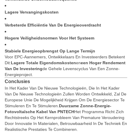
Lagere Vervangingskosten
Verbeterde Efficiëntie Van De Energieoverdracht
Hogere Veiligheidsnormen Voor Het Systeem
Stabiele Energieopbrengst Op Lange Termijn
Voor EPC-Aannemers, Ontwikkelaars En Investeerders Betekent
Dit:
Lagere Totale Eigendomskosten
En
Een Hoger Rendement
Van De Investering
De Gehele Levenscyclus Van Een Zonne-
Energieproject.
Conclusies
In Het Kader Van De Nieuwe Technologieën, Die In Het Kader
Van De Nieuwe Technologieën Zullen Worden Ontwikkeld, Zal De
Europese Unie De Mogelijkheid Krijgen Om De Energiesector Te
Stimuleren En Te Stimuleren.
Duurzame Zonne-Energie-
Fotovoltaïsche Kabel Van PNTECH
Het Programma Richt Zich
Rechtstreeks Op Het Kernprobleem Van Premature Veroudering
Door Innovatie In Materialen, Betrouwbaarheid In De Techniek En
Realistische Prestaties Te Combineren.