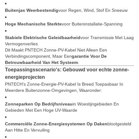
Buitenjas Weerbestendig
Voor Regen, Wind, Stof En Sneeuw
Hoge Mechanische Sterkte
Voor Buiteninstallatie-Spanning
Stabiele Elektrische Geleidbaarheid
Voor Transmissie Met Laag
Vermogenverlies
Dit Maakt PNTECH Zonne-PV-Kabel Niet Alleen Een
Verbindingscomponent, Maar Een
Garantie Voor De
Betrouwbaarheid Van Het Systeem
.
Toepassingsscenario's: Gebouwd voor echte zonne-
energieprojecten
PNTECH's Zonne-Energie-PV-Kabel Is Breed Toepasbaar In
Meerdere Buitenzonne-Omgevingen, Waaronder:
Zonneparken Op Bedrijfsniveau
In Woestijngebieden En
Gebieden Met Een Hoge UV-Waarde
Commerciële Zonne-Energiesystemen Op Daken
Blootgesteld
Aan Hitte En Vervuiling