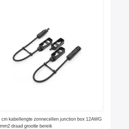
Krijg Beste Prijs
 cm kabellengte zonnecellen junction box 12AWG
4mm2 draad grootte bereik