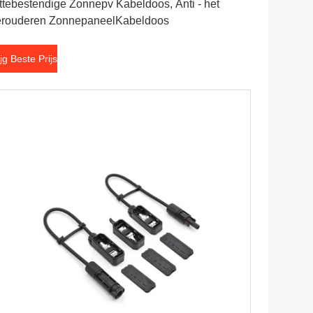
ttebestendige Zonnepv Kabeldoos, Anti - het
rouderen ZonnepaneelKabeldoos
ijg Beste Prijs