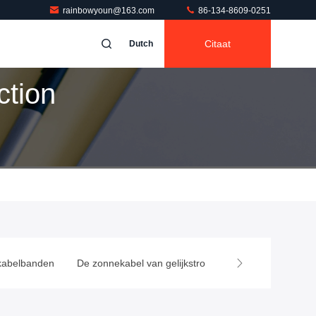
rainbowyoun@163.com
86-134-8609-0251
Citaat
Dutch
ction
kabelbanden
De zonnekabel van gelijkstroom
PV Kabeldoos