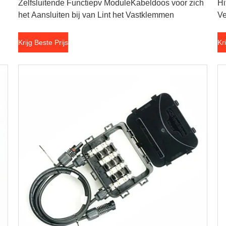
Zelfsluitende Functiepv ModuleKabeldoos voor zich
Hi
het Aansluiten bij van Lint het Vastklemmen
Ve
Krijg Beste Prijs
Kr