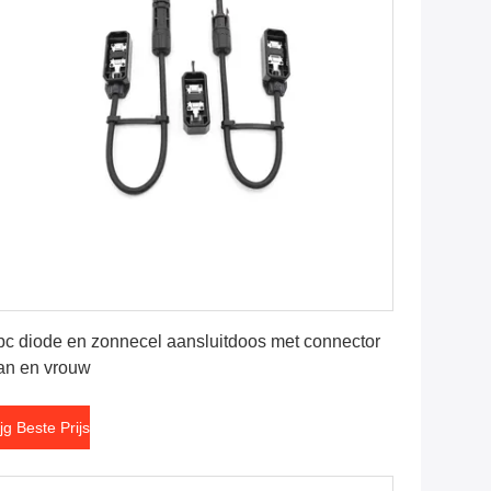
Krijg Beste Prijs
pc diode en zonnecel aansluitdoos met connector
n en vrouw
ijg Beste Prijs