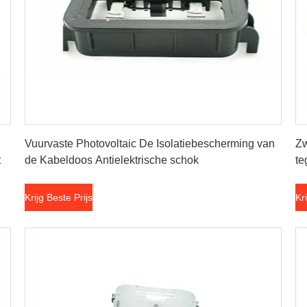
Krijg Beste Prijs
Vuurvaste Photovoltaic De Isolatiebescherming van
Zw
t
de Kabeldoos Antielektrische schok
t
Krijg Beste Prijs
Kr