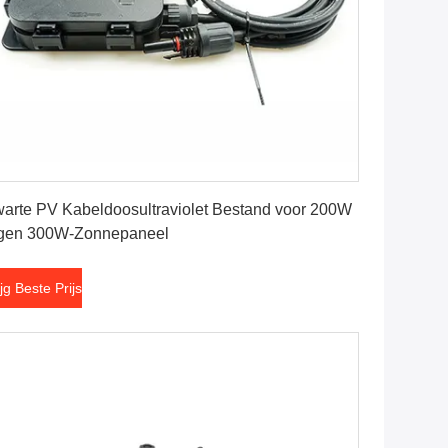
Krijg Beste Prijs
arte PV Kabeldoosultraviolet Bestand voor 200W
egen 300W-Zonnepaneel
ijg Beste Prijs