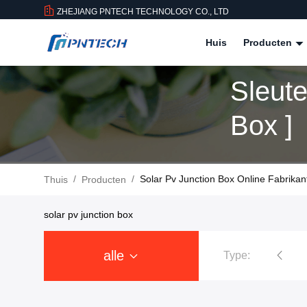
ZHEJIANG PNTECH TECHNOLOGY CO., LTD
Huis
Producten
Sleut
Box ] 
/
/
Solar Pv Junction Box Online Fabrikan
Thuis
Producten
solar pv junction box
alle
Type:
Zonnepv Kabel