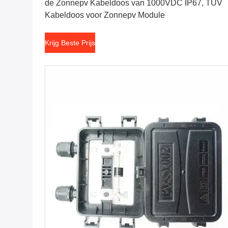
de Zonnepv Kabeldoos van 1000VDC IP67, TUV
Kabeldoos voor Zonnepv Module
Krijg Beste Prijs